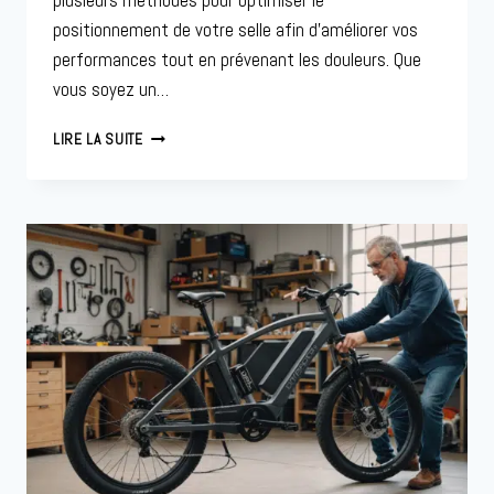
plusieurs méthodes pour optimiser le
positionnement de votre selle afin d’améliorer vos
performances tout en prévenant les douleurs. Que
vous soyez un…
RÉGLAGE
LIRE LA SUITE
SELLE
VÉLO
ROUTE
:
ASTUCES
POUR
UN
CONFORT
OPTIMAL