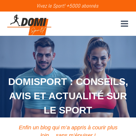
Aller
Vivez le Sport! +5000 abonnés
au
contenu
DOMISPORT : CONSEILS,
AVIS ET ACTUALITÉ SUR
LE SPORT
Enfin un blog qui m’a appris à courir plus
loin… sans m’épuiser !