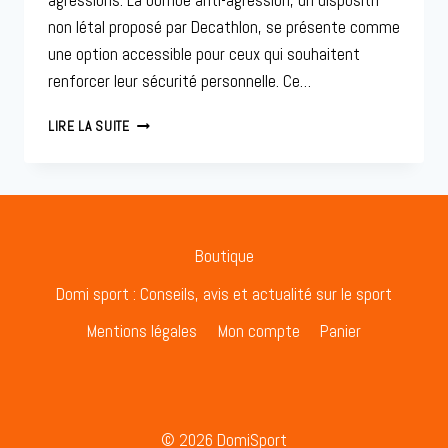
agressions. La bombe anti-agression, un dispositif
non létal proposé par Decathlon, se présente comme
une option accessible pour ceux qui souhaitent
renforcer leur sécurité personnelle. Ce…
BOMBE
LIRE LA SUITE
ANTI
AGRESSION
DECATHLON
:
VOTRE
SOLUTION
Boutique
POUR
LA
Domi sport : Conseils, avis et actualité sur le sport
SÉCURITÉ
Mentions légales
Mon compte
Panier
PERSONNELLE
© 2026 DomiSport