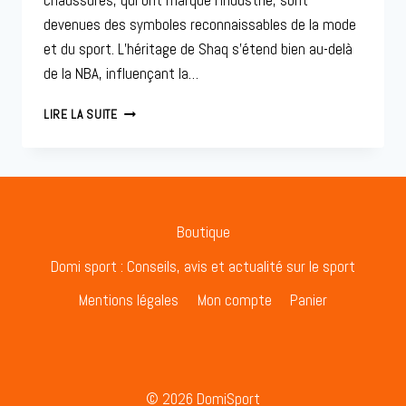
chaussures, qui ont marqué l’industrie, sont
devenues des symboles reconnaissables de la mode
et du sport. L’héritage de Shaq s’étend bien au-delà
de la NBA, influençant la…
SHAQUILLE
LIRE LA SUITE
O’NEAL
ET
SES
CHAUSSURES
ICONIQUES
Boutique
Domi sport : Conseils, avis et actualité sur le sport
Mentions légales
Mon compte
Panier
© 2026 DomiSport