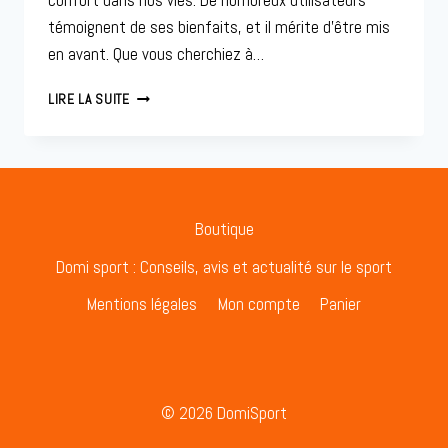
confort dans nos vies. De nombreux utilisateurs
témoignent de ses bienfaits, et il mérite d’être mis
en avant. Que vous cherchiez à…
TAPIS
LIRE LA SUITE
FLEURIS
:
VOTRE
COMPAGNON
INDISPENSABLE
POUR
Boutique
LE
BIEN-
Domi sport : Conseils, avis et actualité sur le sport
ÊTRE
Mentions légales
Mon compte
Panier
AU
QUOTIDIEN
© 2026 DomiSport