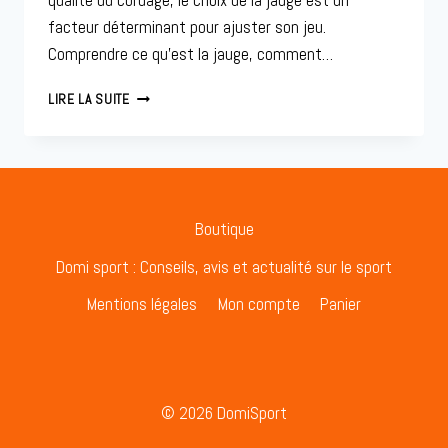
qualité du cordage, le choix de la jauge est un
facteur déterminant pour ajuster son jeu.
Comprendre ce qu’est la jauge, comment…
GARDER
LIRE LA SUITE
LE
MOT
CLÉ
EXACT
DANS
LE
Boutique
TITRE
:
Domi sport : Conseils, avis et actualité sur le sport
JAUGE
Mentions légales
Mon compte
Panier
CORDAGE
TENNIS
© 2026 DomiSport