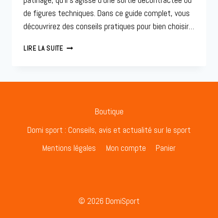
patinage, qu’il s’agisse d’une sortie décontractée ou
de figures techniques. Dans ce guide complet, vous
découvrirez des conseils pratiques pour bien choisir…
TOUT
LIRE LA SUITE
CE
QU’IL
FAUT
SAVOIR
SUR
LES
Boutique
TAILLES
DE
Domi sport : Conseils, avis et actualité sur le sport
ROLLERS
Mentions légales
Mon compte
Panier
ET
DE
PATINS
À
ROULETTES
© 2026 DomiSport