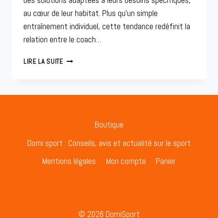
des solutions adaptées à leurs besoins spécifiques,
au cœur de leur habitat. Plus qu’un simple
entraînement individuel, cette tendance redéfinit la
relation entre le coach…
COACHING
LIRE LA SUITE
À
DOMICILE
:
LA
NOUVELLE
TENDANCE
Boutique
DU
SPORT
Domi sport : Conseils, avis et actualité sur le sport
PERSONNALISÉ
Mentions légales
Mon compte
Panier
© 2026 DomiSport