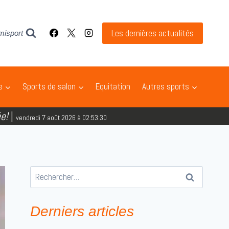
Les dernières actualités
misport
e
Sports de salon
Equitation
Autres sports
e!
|
vendredi 7 août 2026 à 02:53:31
Rechercher :
Derniers articles