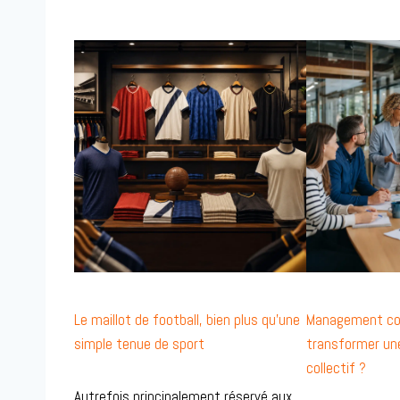
Le maillot de football, bien plus qu’une
Management col
simple tenue de sport
transformer une
collectif ?
Autrefois principalement réservé aux