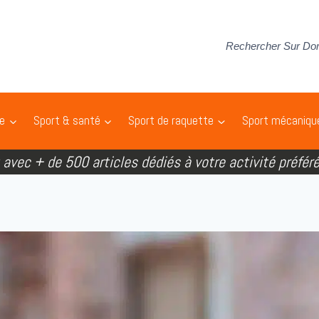
Rechercher Sur Do
pe
Sport & santé
Sport de raquette
Sport mécaniqu
t avec + de 500 articles dédiés à votre activité préféré