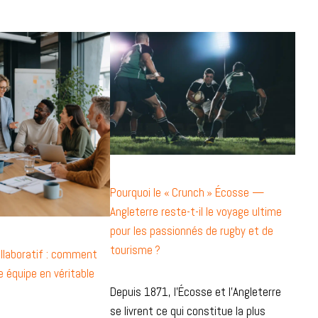
Pourquoi le « Crunch » Écosse —
Angleterre reste-t-il le voyage ultime
pour les passionnés de rugby et de
tourisme ?
laboratif : comment
 équipe en véritable
Depuis 1871, l’Écosse et l’Angleterre
se livrent ce qui constitue la plus