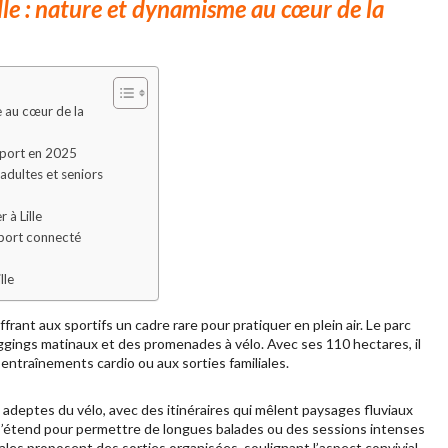
Lille : nature et dynamisme au cœur de la
me au cœur de la
 sport en 2025
 adultes et seniors
 à Lille
 sport connecté
lle
offrant aux sportifs un cadre rare pour pratiquer en plein air. Le parc
joggings matinaux et des promenades à vélo. Avec ses 110 hectares, il
 entraînements cardio ou aux sorties familiales.
s adeptes du vélo, avec des itinéraires qui mêlent paysages fluviaux
 s’étend pour permettre de longues balades ou des sessions intenses
cales proposent des sorties organisées, soulignant l’aspect convivial