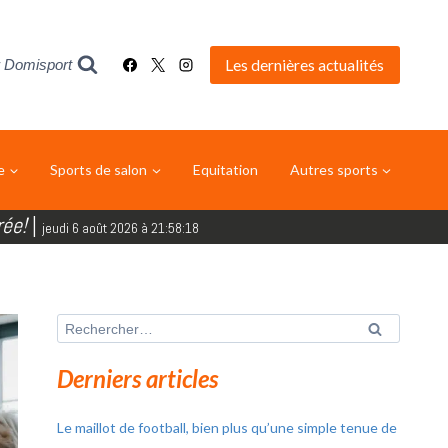
Les dernières actualités
 Domisport
e
Sports de salon
Equitation
Autres sports
rée!
|
jeudi 6 août 2026 à 21:58:19
Rechercher :
Derniers articles
Le maillot de football, bien plus qu’une simple tenue de