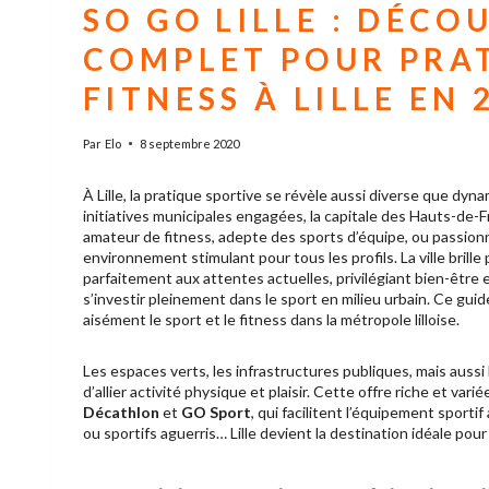
SO GO LILLE : DÉCO
COMPLET POUR PRAT
FITNESS À LILLE EN 
Par
Elo
8 septembre 2020
À Lille, la pratique sportive se révèle aussi diverse que dy
initiatives municipales engagées, la capitale des Hauts-de-
amateur de fitness, adepte des sports d’équipe, ou passionné p
environnement stimulant pour tous les profils. La ville brill
parfaitement aux attentes actuelles, privilégiant bien-être
s’investir pleinement dans le sport en milieu urbain. Ce g
aisément le sport et le fitness dans la métropole lilloise.
Les espaces verts, les infrastructures publiques, mais auss
d’allier activité physique et plaisir. Cette offre riche et va
Décathlon
et
GO Sport
, qui facilitent l’équipement sport
ou sportifs aguerris… Lille devient la destination idéale pou