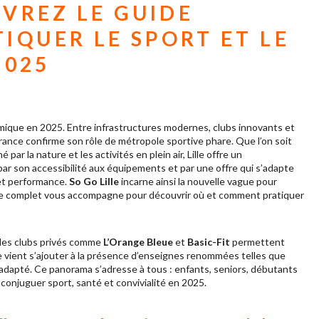
UVREZ LE GUIDE
IQUER LE SPORT ET LE
2025
namique en 2025. Entre infrastructures modernes, clubs innovants et
France confirme son rôle de métropole sportive phare. Que l’on soit
ar la nature et les activités en plein air, Lille offre un
e par son accessibilité aux équipements et par une offre qui s’adapte
 et performance.
So Go Lille
incarne ainsi la nouvelle vague pour
uide complet vous accompagne pour découvrir où et comment pratiquer
i les clubs privés comme
L’Orange Bleue
et
Basic-Fit
permettent
riée vient s’ajouter à la présence d’enseignes renommées telles que
if adapté. Ce panorama s’adresse à tous : enfants, seniors, débutants
r conjuguer sport, santé et convivialité en 2025.