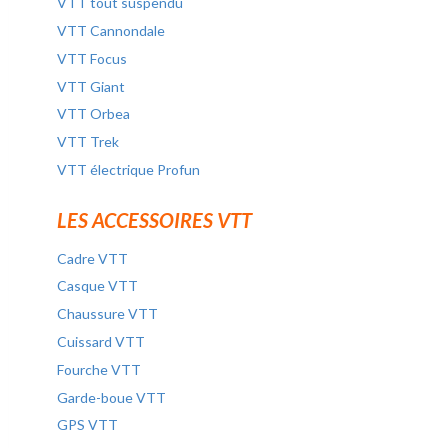
VTT tout suspendu
VTT Cannondale
VTT Focus
VTT Giant
VTT Orbea
VTT Trek
VTT électrique Profun
LES ACCESSOIRES VTT
Cadre VTT
Casque VTT
Chaussure VTT
Cuissard VTT
Fourche VTT
Garde-boue VTT
GPS VTT