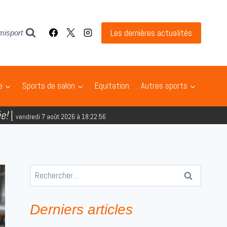
Les dernières actualités
misport
e
Sports de salon
Equitation
Autres sports
e!
|
vendredi 7 août 2026 à 18:22:58
Rechercher :
Derniers articles