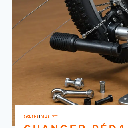
CYCLISME
|
VILLE
|
VTT