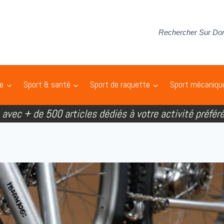
Rechercher Sur Do
pe
Sport & santé
Sport de raquette
Sport mécaniqu
t avec + de 500 articles dédiés à votre activité préféré