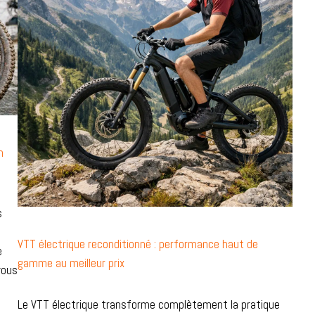
n
s
VTT électrique reconditionné : performance haut de
e
gamme au meilleur prix
vous
Le VTT électrique transforme complètement la pratique