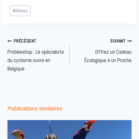
Étiquettes
#
fitness
de
la
publication :
Navigation
PRÉCÉDENT
SUIVANT
de
Probikeshop : Le spécialiste
Offrez un Cadeau
l’article
du cyclisme ouvre en
Écologique à un Proche
Belgique
Publications similaires