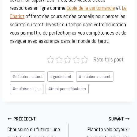
ressources en ligne comme
Ecole de la cartomancie
et
Le
Chariot
offrent des cours et des conseils pour percer les
secrets du tarot. Investir du temps dans votre éducation
vous permettra de perfectionner vos compétences et de
naviguer avec assurance dans le monde du tarot.
Rate this post
Étiquettes
#
débuter au tarot
#
guide tarot
#
initiation au tarot
de
la
#
maîtriser le jeu
#
tarot pour débutants
publication :
Navigation
PRÉCÉDENT
SUIVANT
de
Chaussure du future : une
Planete velo bayeux :
l’article