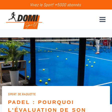
Aller
Vivez le Sport! +5000 abonnés
au
contenu
SPORT DE RAQUETTE
PADEL : POURQUOI
L’ÉVALUATION DE SON