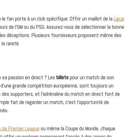
 le fan porte à un club spécifique. Offrir un maillot de la
Ligue
teurs de l’OM ou du PSG. Assurez-vous de sélectionner la bonne
ter les déceptions. Plusieurs fournisseurs proposent même des
 la rareté.
re sa passion en direct ? Les
billets
pour un match de son
rs d’une grande compétition européenne, sont toujours un
des supporters, et l’adrénaline du match en direct font de
mple fait de regarder un match, c’est l’opportunité de
nés.
 de Premier League
ou même la Coupe du Monde, chaque
à offrir un package comprenant l’accès à des zones de