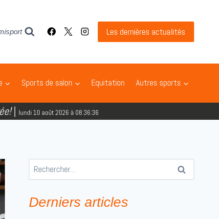
Les dernières actualités
misport
e
Sports de salon
Equitation
Autres sports
ée!
|
lundi 10 août 2026 à 08:36:37
Rechercher :
Derniers articles