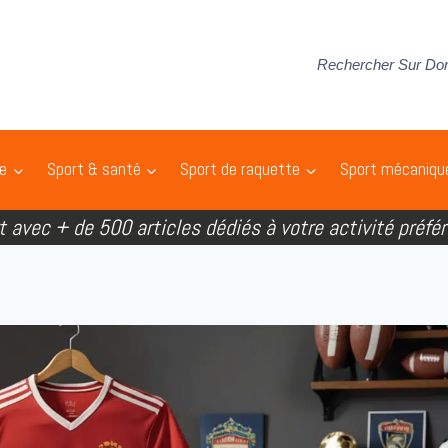
Rechercher Sur Do
pe
Sport & santé
Sport de raquette
Sport mécaniqu
rt avec + de 500 articles dédiés à votre activité préfér