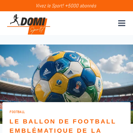
Aller
Vivez le Sport! +5000 abonnés
au
contenu
FOOTBALL
LE BALLON DE FOOTBALL
EMBLÉMATIQUE DE LA