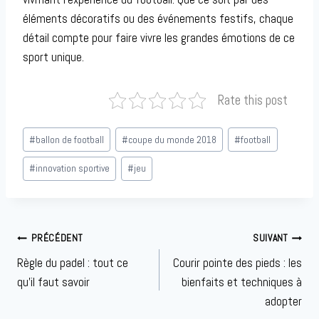
éléments décoratifs ou des événements festifs, chaque
détail compte pour faire vivre les grandes émotions de ce
sport unique.
Rate this post
Étiquettes
#
ballon de football
#
coupe du monde 2018
#
football
de
la
#
innovation sportive
#
jeu
publication :
Navigation
PRÉCÉDENT
SUIVANT
de
Règle du padel : tout ce
Courir pointe des pieds : les
l’article
qu’il faut savoir
bienfaits et techniques à
adopter