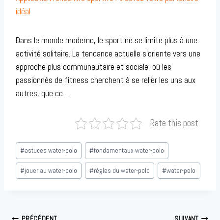
idéal
Dans le monde moderne, le sport ne se limite plus à une
activité solitaire. La tendance actuelle s’oriente vers une
approche plus communautaire et sociale, où les
passionnés de fitness cherchent à se relier les uns aux
autres, que ce…
Rate this post
Étiquettes
#
astuces water-polo
#
fondamentaux water-polo
de
la
#
jouer au water-polo
#
règles du water-polo
#
water-polo
publication :
Navigation
PRÉCÉDENT
SUIVANT