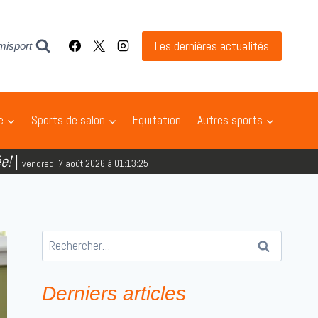
Les dernières actualités
misport
e
Sports de salon
Equitation
Autres sports
e!
|
vendredi 7 août 2026 à 01:13:26
Rechercher :
Derniers articles