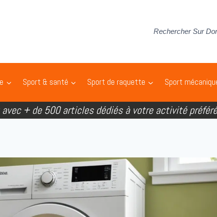
Rechercher Sur Do
pe
Sport & santé
Sport de raquette
Sport mécaniqu
t avec + de 500 articles dédiés à votre activité préféré