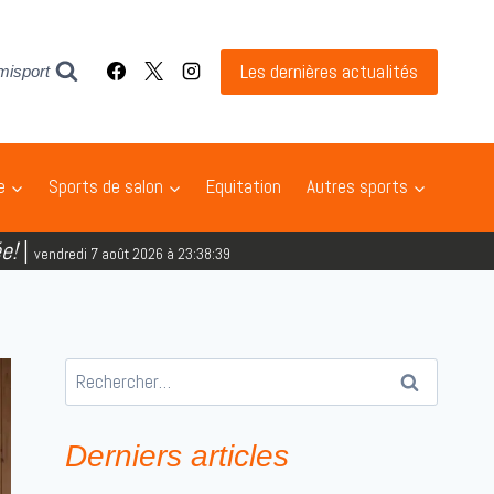
Les dernières actualités
misport
e
Sports de salon
Equitation
Autres sports
e!
|
vendredi 7 août 2026 à 23:38:40
Rechercher :
Derniers articles