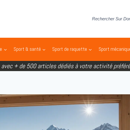
Rechercher Sur Do
pe
Sport & santé
Sport de raquette
Sport mécaniqu
t avec + de 500 articles dédiés à votre activité préféré