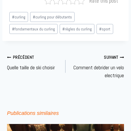
Rate this post
Étiquettes
#
curling
#
curling pour débutants
de
la
#
fondamentaux du curling
#
règles du curling
#
sport
publication :
Navigation
PRÉCÉDENT
SUIVANT
de
Quelle taille de ski choisir
Comment debrider un velo
l’article
electrique
Publications similaires