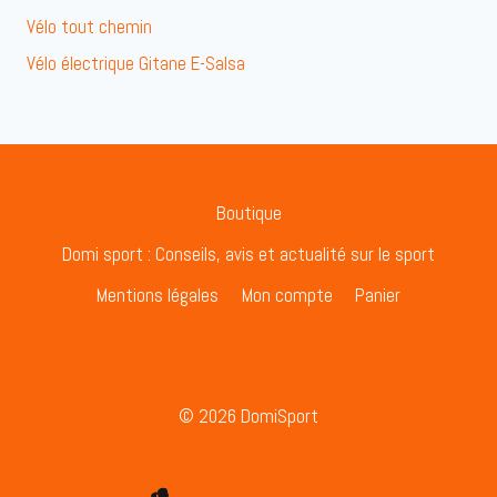
Vélo tout chemin
Vélo électrique Gitane E-Salsa
Boutique
Domi sport : Conseils, avis et actualité sur le sport
Mentions légales
Mon compte
Panier
© 2026 DomiSport