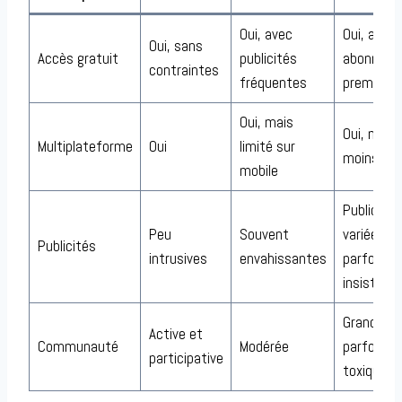
Oui, avec
Oui, avec
Oui, sans
Accès gratuit
publicités
abonnem
contraintes
fréquentes
premium
Oui, mais
Oui, mais
Multiplateforme
Oui
limité sur
moins flu
mobile
Publicités
Peu
Souvent
variées et
Publicités
intrusives
envahissantes
parfois
insistant
Grande m
Active et
Communauté
Modérée
parfois
participative
toxique